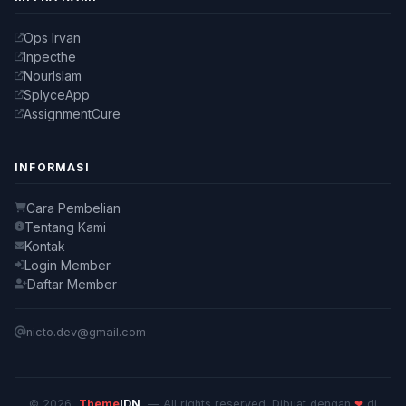
Ops Irvan
Inpecthe
NourIslam
SplyceApp
AssignmentCure
INFORMASI
Cara Pembelian
Tentang Kami
Kontak
Login Member
Daftar Member
nicto.dev@gmail.com
© 2026
Theme
IDN
— All rights reserved. Dibuat dengan
❤
di