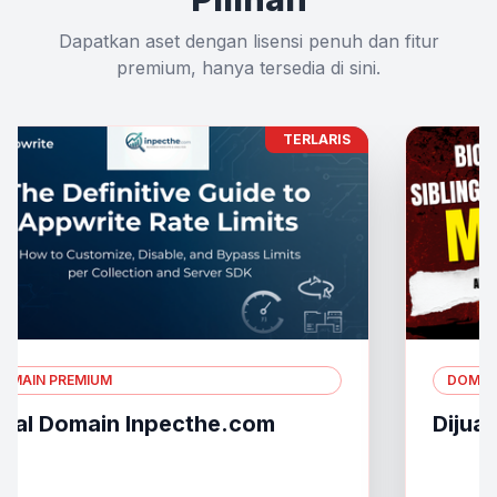
Dapatkan aset dengan lisensi penuh dan fitur
premium, hanya tersedia di sini.
TERLARIS
OMAIN PREMIUM
DOMAIN
jual Domain Inpecthe.com
Dijual