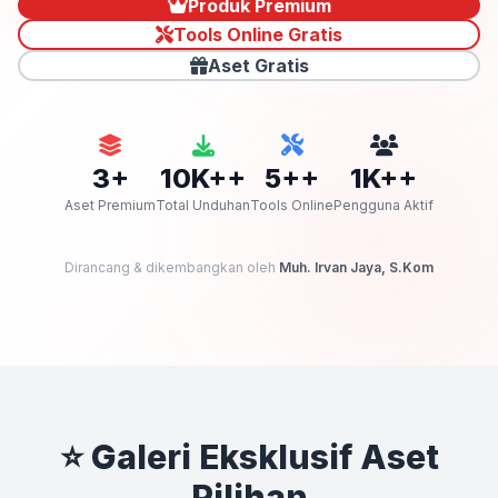
Produk Premium
Tools Online Gratis
Aset Gratis
3+
10K++
5++
1K++
Aset Premium
Total Unduhan
Tools Online
Pengguna Aktif
Dirancang & dikembangkan oleh
Muh. Irvan Jaya, S.Kom
⭐ Galeri Eksklusif Aset
Pilihan