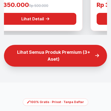
p 350.000
Rp 3
Rp 500.000
Lihat Detail
Lihat Semua Produk Premium (3+
Aset)
100% Gratis · Privat · Tanpa Daftar