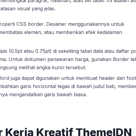
bingkai paragraf, halaman, atau sel tabel. Ini adalah al
tasan visual yang jelas.
roperti CSS border. Desainer menggunakannya untuk
 membatasi elemen, atau memberikan efek kedalaman
s (0.5pt atau 0.75pt) di sekeliling tabel data atau daftar p
ama. Untuk dokumen penawaran harga, gunakan Border teb
langsung melihat angka kunci tersebut.
Word juga dapat digunakan untuk membuat header dan foot
bahkan garis horizontal tegas di bawah judul bab, membe
anya mengandalkan garis bawah biasa.
 Kerja Kreatif ThemeIDN