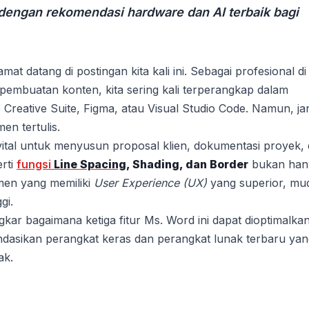
 dengan rekomendasi hardware dan AI terbaik bagi
t datang di postingan kita kali ini. Sebagai profesional di
pembuatan konten, kita sering kali terperangkap dalam
 Creative Suite, Figma, atau Visual Studio Code. Namun, j
en tertulis.
vital untuk menyusun proposal klien, dokumentasi proyek,
rti
fungsi
Line Spacing
, Shading, dan Border
bukan han
umen yang memiliki
User Experience (UX)
yang superior, mu
ggi.
ar bagaimana ketiga fitur Ms. Word ini dapat dioptimalka
endasikan perangkat keras dan perangkat lunak terbaru ya
ak.