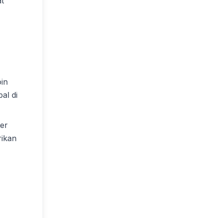
at
oin
al di
er
rikan