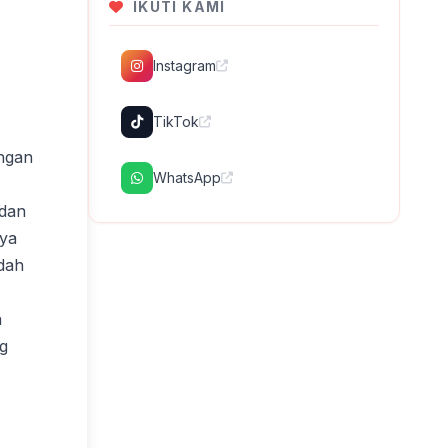
IKUTI KAMI
Instagram
TikTok
angan
WhatsApp
 dan
ya
dah
n
ng