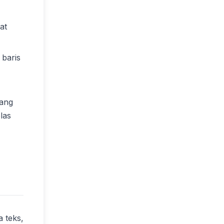
at
baris
yang
las
 teks,