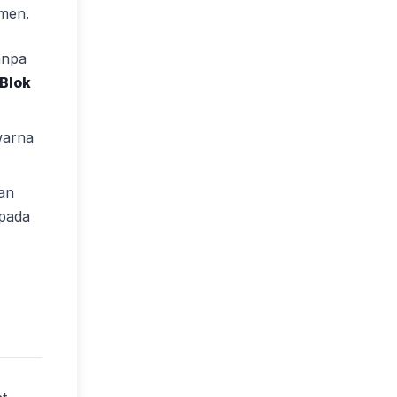
umen.
anpa
 Blok
warna
an
 pada