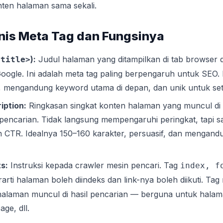
en halaman sama sekali.
nis Meta Tag dan Fungsinya
):
Judul halaman yang ditampilkan di tab browser d
<title>
oogle. Ini adalah meta tag paling berpengaruh untuk SEO. 
, mengandung keyword utama di depan, dan unik untuk set
iption:
Ringkasan singkat konten halaman yang muncul di
 pencarian. Tidak langsung mempengaruhi peringkat, tapi s
CTR. Idealnya 150–160 karakter, persuasif, dan mengandu
s:
Instruksi kepada crawler mesin pencari. Tag
index, f
rarti halaman boleh diindeks dan link-nya boleh diikuti. Tag
laman muncul di hasil pencarian — berguna untuk halama
ge, dll.