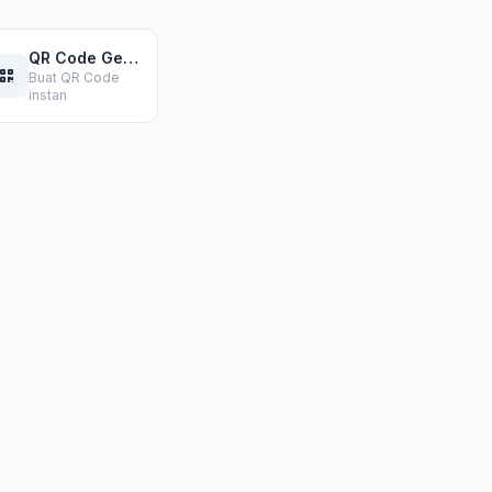
QR Code Generator
Buat QR Code
instan