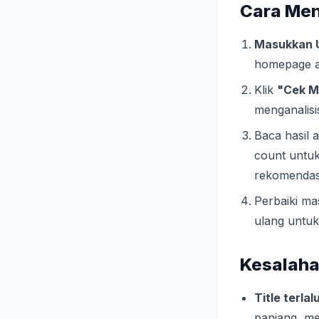
Cara Me
Masukkan 
homepage a
Klik
"Cek M
menganalisi
Baca hasil 
count untuk
rekomendasi
Perbaiki ma
ulang untuk
Kesalaha
Title terla
panjang, me