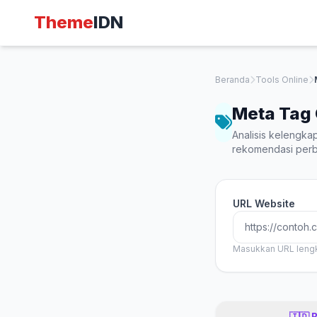
Theme
IDN
Beranda
Tools Online
Meta Tag
Analisis kelengka
rekomendasi perb
URL Website
Masukkan URL lengk
🇮🇩 