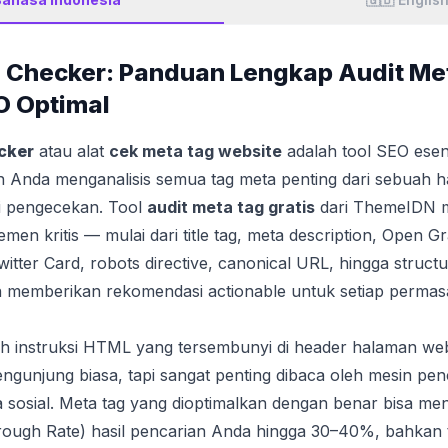
 Checker: Panduan Lengkap Audit Me
O Optimal
cker
atau alat
cek meta tag website
adalah tool SEO esen
Anda menganalisis semua tag meta penting dari sebuah 
li pengecekan. Tool
audit meta tag gratis
dari ThemeIDN 
lemen kritis — mulai dari title tag, meta description, Open G
itter Card, robots directive, canonical URL, hingga struct
memberikan rekomendasi actionable untuk setiap permas
ah instruksi HTML yang tersembunyi di header halaman we
pengunjung biasa, tapi sangat penting dibaca oleh mesin pen
a sosial. Meta tag yang dioptimalkan dengan benar bisa me
rough Rate) hasil pencarian Anda hingga 30–40%, bahkan