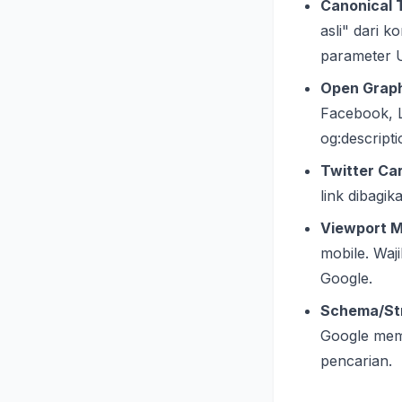
Canonical 
asli" dari 
parameter UR
Open Graph
Facebook, L
og:descripti
Twitter Ca
link dibagik
Viewport M
mobile. Waj
Google.
Schema/Str
Google mema
pencarian.