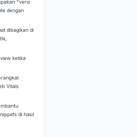
pakan "versi
ite dengan
t dibagikan di
le,
view ketika
erangkat
b Vitals
embantu
ppets di hasil