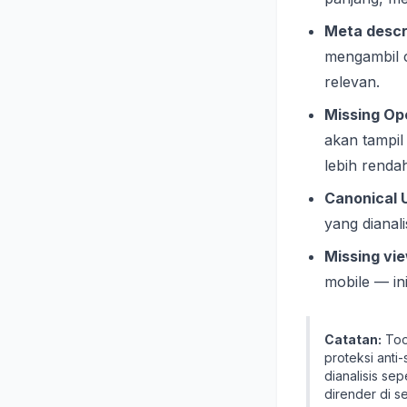
Meta descri
mengambil c
relevan.
Missing Op
akan tampi
lebih renda
Canonical 
yang dianal
Missing vie
mobile — in
Catatan:
Too
proteksi anti
dianalisis se
dirender di s