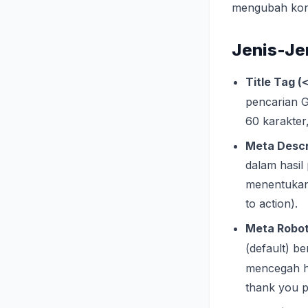
mengubah kont
Jenis-Je
Title Tag (
pencarian G
60 karakter
Meta Descr
dalam hasil
menentukan 
to action).
Meta Robot
(default) be
mencegah ha
thank you pa