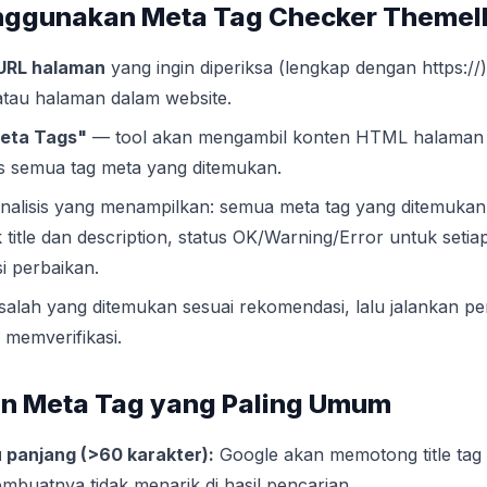
nggunakan Meta Tag Checker Theme
URL halaman
yang ingin diperiksa (lengkap dengan https://
tau halaman dalam website.
eta Tags"
— tool akan mengambil konten HTML halaman
s semua tag meta yang ditemukan.
analisis yang menampilkan: semua meta tag yang ditemukan
 title dan description, status OK/Warning/Error untuk seti
 perbaikan.
salah yang ditemukan sesuai rekomendasi, lalu jalankan p
 memverifikasi.
n Meta Tag yang Paling Umum
lu panjang (>60 karakter):
Google akan memotong title tag 
mbuatnya tidak menarik di hasil pencarian.