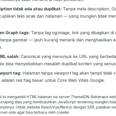
ption tidak ada atau duplikat:
Tanpa meta description, G
uplikan teks acak dari halaman — yang mungkin tidak men
en Graph tags:
Tanpa tag og:image, link yang dibagikan di 
l tanpa gambar — jauh kurang menarik dan menghasilkan 
h.
URL salah:
Canonical yang menunjuk ke URL yang berbeda
isis bisa menyebabkan masalah duplikat konten yang serius
wport tag:
Halaman tanpa viewport tag akan tampil tidak r
i adalah red flag besar untuk Core Web Vitals Google.
l ini mengambil HTML halaman via server ThemeIDN. Beberapa web
-scraping atau yang membutuhkan JavaScript rendering mungkin tida
penuhnya. Untuk website React/Vue/Next.js dengan SSR, pastikan me
erver-side agar bisa terbaca oleh crawler.