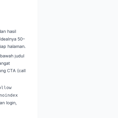
an hasil
Idealnya 50–
iap halaman.
 bawah judul
angat
ng CTA (call
ollow
noindex
n login,