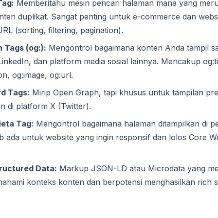
Tag:
Memberitahu mesin pencari halaman mana yang meru
konten duplikat. Sangat penting untuk e-commerce dan webs
L (sorting, filtering, pagination).
 Tags (og:):
Mengontrol bagaimana konten Anda tampil saa
inkedIn, dan platform media sosial lainnya. Mencakup og:tit
on, og:image, og:url.
rd Tags:
Mirip Open Graph, tapi khusus untuk tampilan pre
an di platform X (Twitter).
eta Tag:
Mengontrol bagaimana halaman ditampilkan di p
ib ada untuk website yang ingin responsif dan lolos Core We
uctured Data:
Markup JSON-LD atau Microdata yang m
hami konteks konten dan berpotensi menghasilkan rich sni