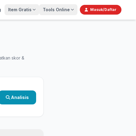
g
Item Gratis
Tools Online
Masuk/Daftar
atkan skor &
Analisis
h