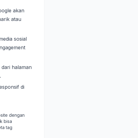
oogle akan
arik atau
media sosial
engagement
 dari halaman
.
esponsif di
site dengan
k bisa
ta tag