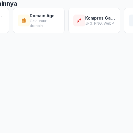
ainnya
e Speed
Domain Age
Kompres Gambar
Cek umur
JPG, PNG, WebP
domain