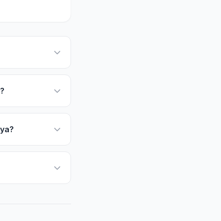
e?
nya?