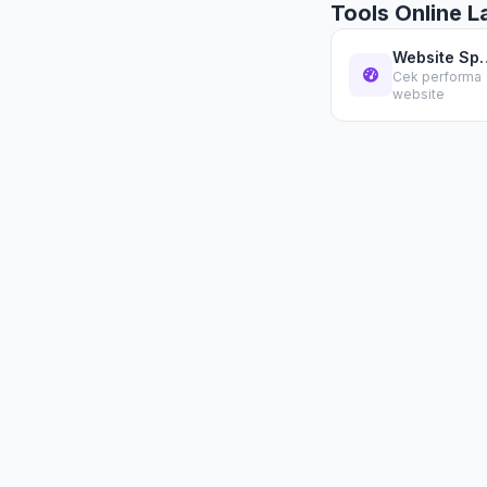
Tools Online L
Websit
Cek performa
website