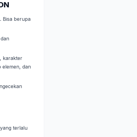
IDN
). Bisa berupa
 dan
, karakter
ap elemen, dan
engecekan
yang terlalu