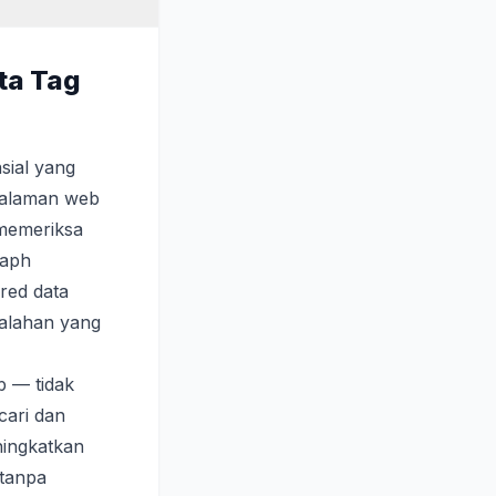
ta Tag
sial yang
halaman web
memeriksa
raph
ured data
alahan yang
b — tidak
cari dan
ningkatkan
 tanpa