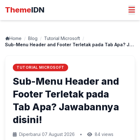
Theme
IDN
Home
/
Blog
/
Tutorial Microsoft
/
Sub-Menu Header and Footer Terletak pada Tab Apa? Jawabannya disini!
TUTORIAL MICROSOFT
Sub-Menu Header and
Footer Terletak pada
Tab Apa? Jawabannya
disini!
Diperbarui 07 August 2026
•
84 views